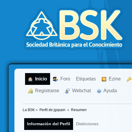
  Inicio
  Foro
Etiquetas
  Ezine
  Registrarse
  Webchat
  Ayuda
La BSK
»
Perfil de jgspain 
»
Resumen
Información del Perfil
Distinciones