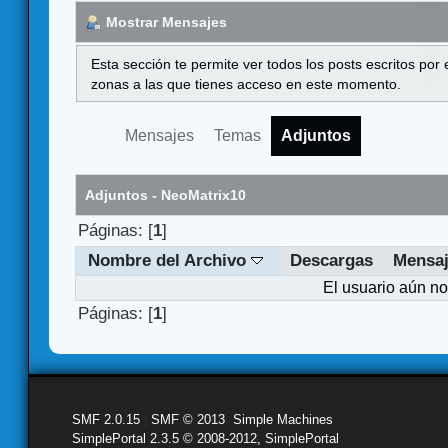
Mostrar Mensajes
Esta sección te permite ver todos los posts escritos por
zonas a las que tienes acceso en este momento.
Mensajes
Temas
Adjuntos
Adjuntos - NeoMatrix10
Páginas: [
1
]
Nombre del Archivo
Descargas
Mensa
El usuario aún no
Páginas: [
1
]
SMF 2.0.15
|
SMF © 2013
,
Simple Machines
SimplePortal 2.3.5 © 2008-2012, SimplePortal