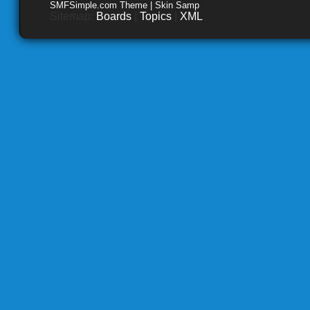
SMFSimple.com Theme | Skin Samp
Sitemap:
Boards
|
Topics
|
XML