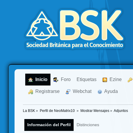
  Inicio
  Foro
Etiquetas
  Ezine
  Registrarse
  Webchat
  Ayuda
La BSK
»
Perfil de NeoMatrix10 
»
Mostrar Mensajes
»
Adjuntos
Información del Perfil
Distinciones