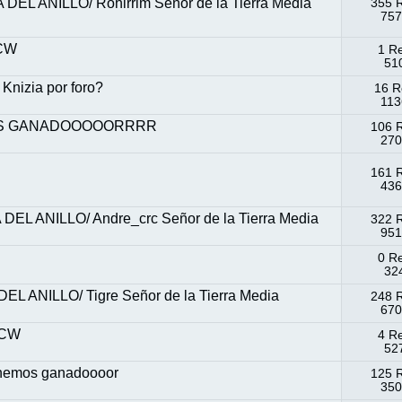
L ANILLO/ Rohirrim Señor de la Tierra Media
355 
757
ACW
1 R
510
Knizia por foro?
16 R
113
NEMOS GANADOOOOORRRR
106 
270
161 
436
L ANILLO/ Andre_crc Señor de la Tierra Media
322 
951
0 R
324
 ANILLO/ Tigre Señor de la Tierra Media
248 
670
ACW
4 R
527
tenemos ganadoooor
125 
350