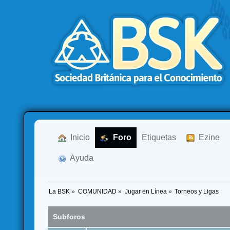
  Inicio
  Foro
Etiquetas
  Ezine
  Ayuda
La BSK
»
COMUNIDAD
»
Jugar en Línea
»
Torneos y Ligas
Subforos