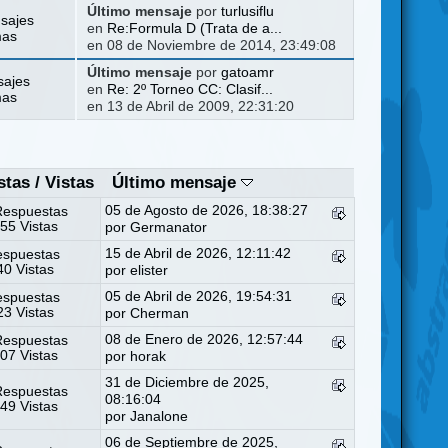
Último mensaje
por
turlusiflu
sajes
en
Re:Formula D (Trata de a...
mas
en 08 de Noviembre de 2014, 23:49:08
Último mensaje
por
gatoamr
sajes
en
Re: 2º Torneo CC: Clasif...
mas
en 13 de Abril de 2009, 22:31:20
stas
/
Vistas
Último mensaje
05 de Agosto de 2026, 18:38:27
Respuestas
55 Vistas
por
Germanator
15 de Abril de 2026, 12:11:42
espuestas
0 Vistas
por
elister
05 de Abril de 2026, 19:54:31
espuestas
3 Vistas
por
Cherman
08 de Enero de 2026, 12:57:44
Respuestas
07 Vistas
por
horak
31 de Diciembre de 2025,
Respuestas
08:16:04
49 Vistas
por
Janalone
06 de Septiembre de 2025,