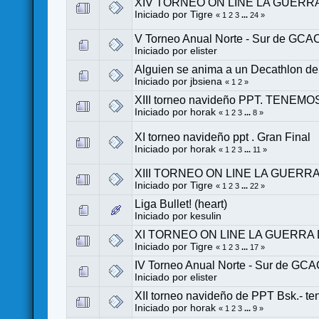
XIV TORNEO ON LINE LA GUERRA DE
Iniciado por
Tigre
«
1
2
3
...
24
»
V Torneo Anual Norte - Sur de GC
Iniciado por
elister
Alguien se anima a un Decathlon de 
Iniciado por
jbsiena
«
1
2
»
XIII torneo navideño PPT. TE
Iniciado por
horak
«
1
2
3
...
8
»
XI torneo navideño ppt . Gran Final
Iniciado por
horak
«
1
2
3
...
11
»
XIII TORNEO ON LINE LA GUERRA DE
Iniciado por
Tigre
«
1
2
3
...
22
»
Liga Bullet! (heart)
Iniciado por
kesulin
XI TORNEO ON LINE LA GUERRA DEL
Iniciado por
Tigre
«
1
2
3
...
17
»
IV Torneo Anual Norte - Sur de GC
Iniciado por
elister
XII torneo navideño de PPT Bsk.- 
Iniciado por
horak
«
1
2
3
...
9
»