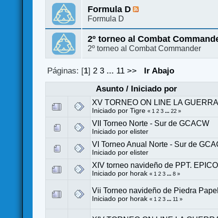
Formula D
Formula D
2º torneo al Combat Command
2º torneo al Combat Commander
Páginas: [
1
]
2
3
...
11
>>
Ir Abajo
Asunto
/
Iniciado por
XV TORNEO ON LINE LA GUERRA DE
Iniciado por
Tigre
«
1
2
3
...
22
»
VII Torneo Norte - Sur de GCACW
Iniciado por
elister
VI Torneo Anual Norte - Sur de GC
Iniciado por
elister
XIV torneo navideño de PPT. EP
Iniciado por
horak
«
1
2
3
...
8
»
Vii Torneo navideño de Piedra Pap
Iniciado por
horak
«
1
2
3
...
11
»