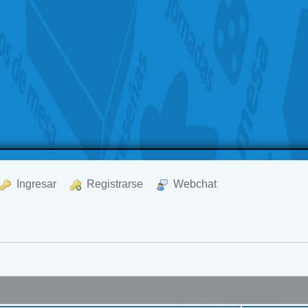
  Ingresar
  Registrarse
  Webchat