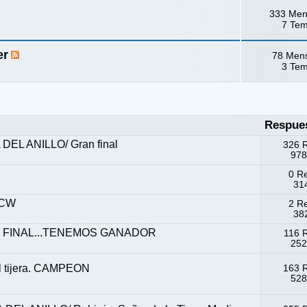
333 Men
7 Te
er
78 Men
3 Te
Respue
L ANILLO/ Gran final
326 
978
0 R
314
ACW
2 R
382
ICO FINAL...TENEMOS GANADOR
116 
252
el tijera. CAMPEON
163 
528