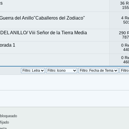
es
36 R
155
 Guerra del Anillo"Caballeros del Zodiaco"
4 R
501
 ANILLO/ Viii Señor de la Tierra Media
290 
787
orada 1
0 R
440
0 R
460
bloqueado
ijado
esta