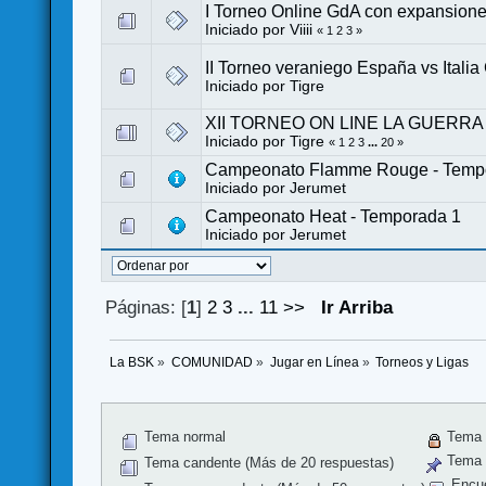
I Torneo Online GdA con expansion
Iniciado por
Viiii
«
1
2
3
»
II Torneo veraniego España vs Italia
Iniciado por
Tigre
XII TORNEO ON LINE LA GUERRA DEL
Iniciado por
Tigre
«
1
2
3
...
20
»
Campeonato Flamme Rouge - Temp
Iniciado por
Jerumet
Campeonato Heat - Temporada 1
Iniciado por
Jerumet
Páginas: [
1
]
2
3
...
11
>>
Ir Arriba
La BSK
»
COMUNIDAD
»
Jugar en Línea
»
Torneos y Ligas
Tema normal
Tema 
Tema f
Tema candente (Más de 20 respuestas)
Encu