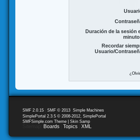
Usuari
Contraseñ
Duración de la sesión 
minuto
Recordar siemp
Usuario/Contraseñ
¿Olvi
SMF 2.0.15
|
SMF © 2013
,
Simple Machines
SimplePortal 2.3.5 © 2008-2012, SimplePortal
SMFSimple.com Theme | Skin Samp
Sitemap:
Boards
|
Topics
|
XML