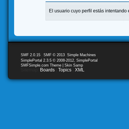
El usuario cuyo perfil estás intentando e
SMF 2.0.15
|
SMF © 2013
,
Simple Machines
SimplePortal 2.3.5 © 2008-2012, SimplePortal
SMFSimple.com Theme | Skin Samp
Sitemap:
Boards
|
Topics
|
XML