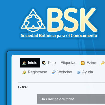
  Inicio
  Foro
Etiquetas
  Ezine
  Registrarse
  Webchat
  Ayuda
La BSK
¡Un error ha ocurrido!