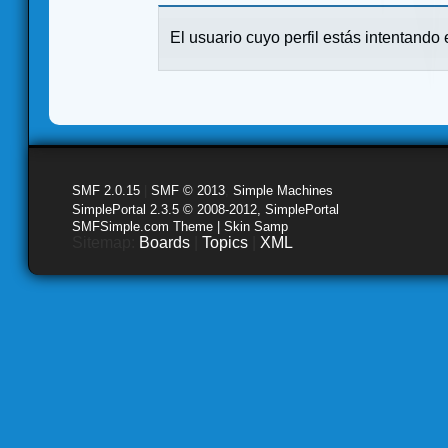
El usuario cuyo perfil estás intentando e
SMF 2.0.15
|
SMF © 2013
,
Simple Machines
SimplePortal 2.3.5 © 2008-2012, SimplePortal
SMFSimple.com Theme | Skin Samp
Sitemap:
Boards
|
Topics
|
XML