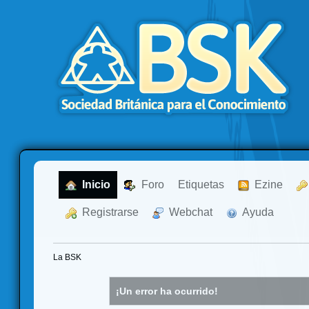
  Inicio
  Foro
Etiquetas
  Ezine
  Registrarse
  Webchat
  Ayuda
La BSK
¡Un error ha ocurrido!