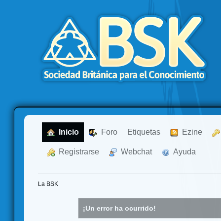
  Inicio
  Foro
Etiquetas
  Ezine
  Registrarse
  Webchat
  Ayuda
La BSK
¡Un error ha ocurrido!