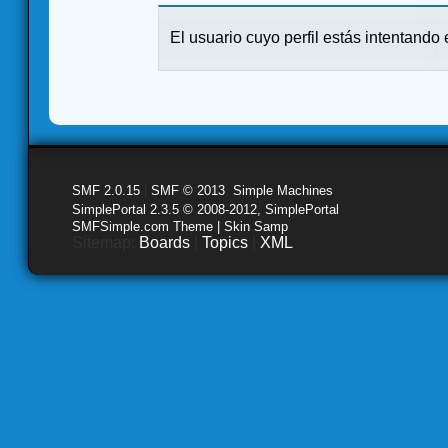
El usuario cuyo perfil estás intentando e
SMF 2.0.15
|
SMF © 2013
,
Simple Machines
SimplePortal 2.3.5 © 2008-2012, SimplePortal
SMFSimple.com Theme | Skin Samp
Sitemap:
Boards
|
Topics
|
XML