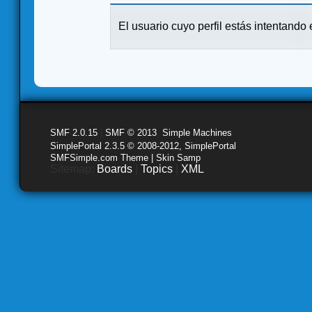
El usuario cuyo perfil estás intentando e
SMF 2.0.15
|
SMF © 2013
,
Simple Machines
SimplePortal 2.3.5 © 2008-2012, SimplePortal
SMFSimple.com Theme | Skin Samp
Sitemap:
Boards
|
Topics
|
XML