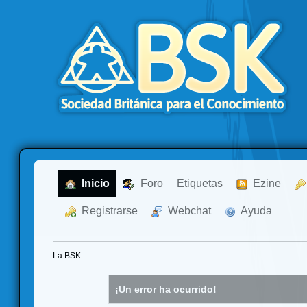
  Inicio
  Foro
Etiquetas
  Ezine
  Registrarse
  Webchat
  Ayuda
La BSK
¡Un error ha ocurrido!