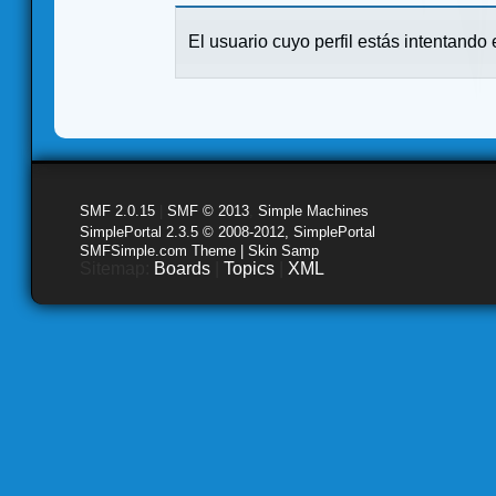
El usuario cuyo perfil estás intentando e
SMF 2.0.15
|
SMF © 2013
,
Simple Machines
SimplePortal 2.3.5 © 2008-2012, SimplePortal
SMFSimple.com Theme | Skin Samp
Sitemap:
Boards
|
Topics
|
XML