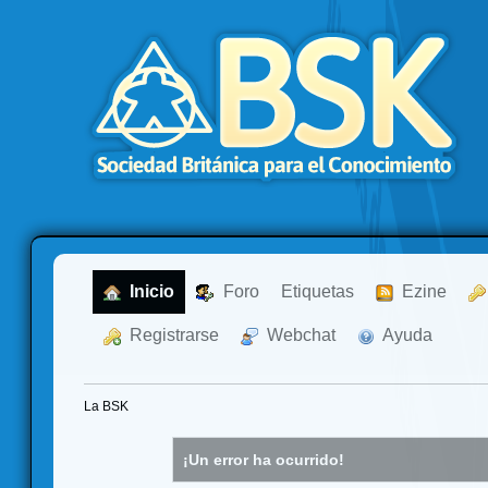
  Inicio
  Foro
Etiquetas
  Ezine
  Registrarse
  Webchat
  Ayuda
La BSK
¡Un error ha ocurrido!