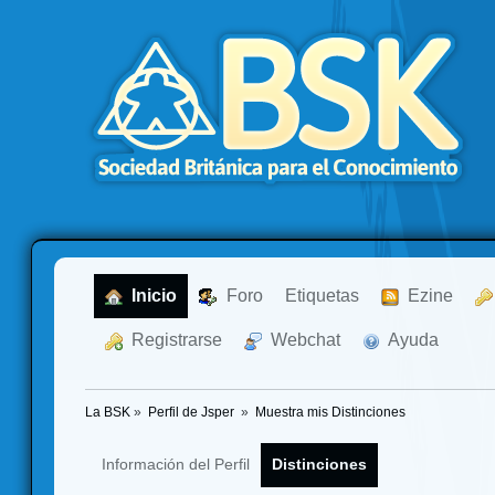
  Inicio
  Foro
Etiquetas
  Ezine
  Registrarse
  Webchat
  Ayuda
La BSK
»
Perfil de Jsper 
»
Muestra mis Distinciones
Información del Perfil
Distinciones