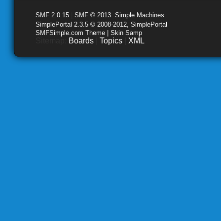
SMF 2.0.15
|
SMF © 2013
,
Simple Machines
SimplePortal 2.3.5 © 2008-2012, SimplePortal
SMFSimple.com Theme | Skin Samp
Sitemap:
Boards
|
Topics
|
XML