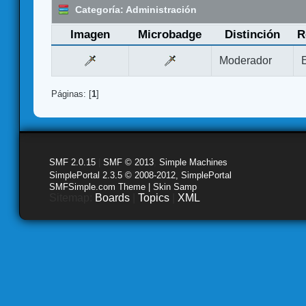
Categoría: Administración
Imagen
Microbadge
Distinción
R
Moderador
Páginas: [
1
]
SMF 2.0.15
|
SMF © 2013
,
Simple Machines
SimplePortal 2.3.5 © 2008-2012, SimplePortal
SMFSimple.com Theme | Skin Samp
Sitemap:
Boards
|
Topics
|
XML