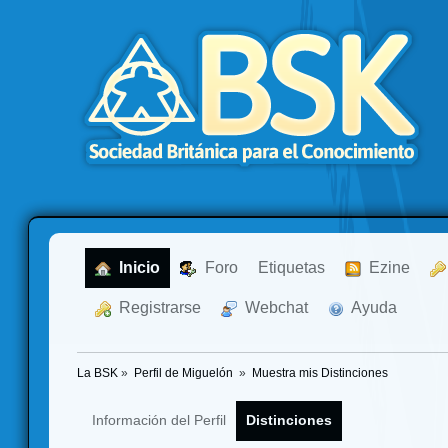
  Inicio
  Foro
Etiquetas
  Ezine
  Registrarse
  Webchat
  Ayuda
La BSK
»
Perfil de Miguelón 
»
Muestra mis Distinciones
Información del Perfil
Distinciones