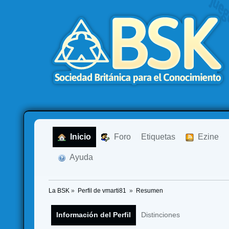
  Inicio
  Foro
Etiquetas
  Ezine
  Ayuda
La BSK
»
Perfil de vmarti81 
»
Resumen
Información del Perfil
Distinciones