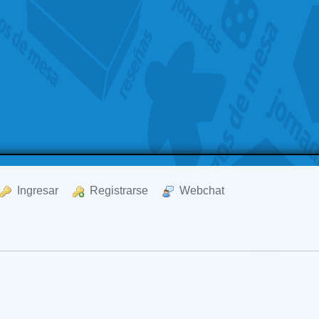
  Ingresar
  Registrarse
  Webchat