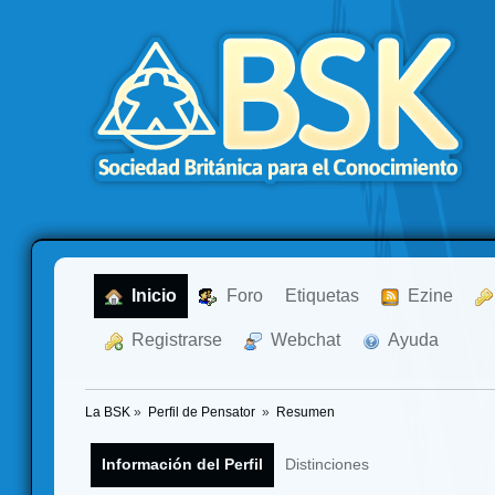
  Inicio
  Foro
Etiquetas
  Ezine
  Registrarse
  Webchat
  Ayuda
La BSK
»
Perfil de Pensator 
»
Resumen
Información del Perfil
Distinciones