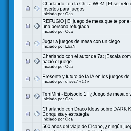
Charlando con la Chica WOM | El secreto 
insertos para juegos
Iniciado por
Oca
REFUGIO | El juego de mesa que te pone e
una persona refugiada
Iniciado por
Oca
Jugar a juegos de mesa con un ciego
Iniciado por
EbaN
Charlando con el autor de 7a: ¡Escala com
nació el juego
Iniciado por
Oca
Presente y futuro de la IA en los juegos d
Iniciado por
ulises7
«
1
2
»
TerriMini - Episodio 1 | ¿Juego de mesa 
Iniciado por
Oca
Charlando con Draco Ideas sobre DARK
Conquista y estrategia
Iniciado por
Oca
500 años del viaje de Elcano, ¿ningún jue