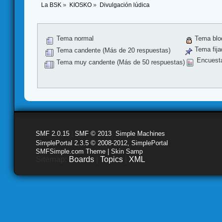
La BSK
»
KIOSKO
»
Divulgación lúdica
Tema normal
Tema blo
Tema fija
Tema candente (Más de 20 respuestas)
Encuest
Tema muy candente (Más de 50 respuestas)
SMF 2.0.15
|
SMF © 2013
,
Simple Machines
SimplePortal 2.3.5 © 2008-2012, SimplePortal
SMFSimple.com Theme | Skin Samp
Sitemap:
Boards
|
Topics
|
XML