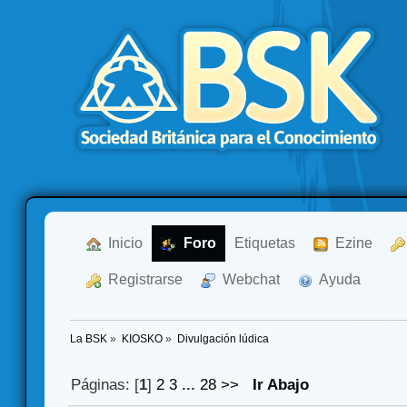
  Inicio
  Foro
Etiquetas
  Ezine
  Registrarse
  Webchat
  Ayuda
La BSK
»
KIOSKO
»
Divulgación lúdica
Páginas: [
1
]
2
3
...
28
>>
Ir Abajo