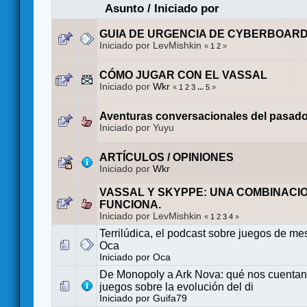
Asunto
/
Iniciado por
GUIA DE URGENCIA DE CYBERBOAR
Iniciado por LevMishkin
«
1
2
»
CÓMO JUGAR CON EL VASSAL
Iniciado por
Wkr
«
1
2
3
...
5
»
Aventuras conversacionales del pasado 
Iniciado por Yuyu
ARTÍCULOS / OPINIONES
Iniciado por
Wkr
VASSAL Y SKYPPE: UNA COMBINACI
FUNCIONA.
Iniciado por LevMishkin
«
1
2
3
4
»
Terrilúdica, el podcast sobre juegos de mes
Oca
Iniciado por
Oca
De Monopoly a Ark Nova: qué nos cuentan
juegos sobre la evolución del di
Iniciado por
Guifa79