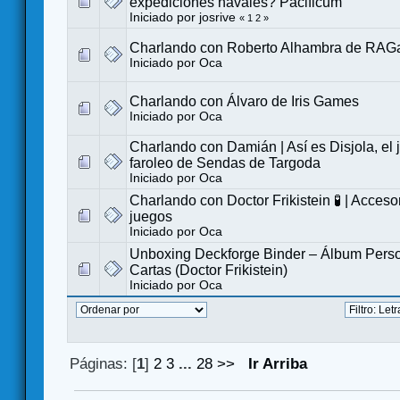
expediciones navales? Pacificum
Iniciado por
josrive
«
1
2
»
Charlando con Roberto Alhambra de RA
Iniciado por
Oca
Charlando con Álvaro de Iris Games
Iniciado por
Oca
Charlando con Damián | Así es Disjola, el
faroleo de Sendas de Targoda
Iniciado por
Oca
Charlando con Doctor Frikistein 🧪 | Acceso
juegos
Iniciado por
Oca
Unboxing Deckforge Binder – Álbum Perso
Cartas (Doctor Frikistein)
Iniciado por
Oca
Páginas: [
1
]
2
3
...
28
>>
Ir Arriba