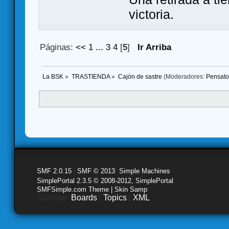
victoria.
Páginas:
<<
1
...
3
4
[
5
]
Ir Arriba
La BSK
»
TRASTIENDA
»
Cajón de sastre
(Moderadores:
Pensato
SMF 2.0.15
|
SMF © 2013
,
Simple Machines
SimplePortal 2.3.5 © 2008-2012, SimplePortal
SMFSimple.com Theme | Skin Samp
Sitemap:
Boards
|
Topics
|
XML