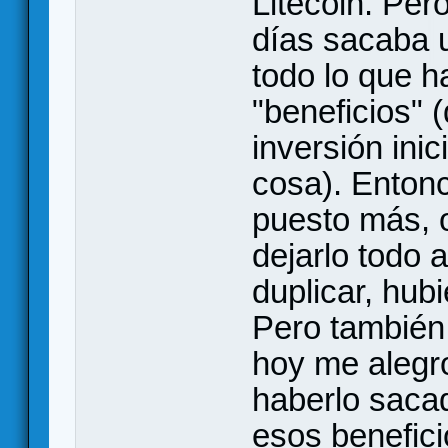
Litecoin. Pe
días sacaba 
todo lo que h
"beneficios" 
inversión ini
cosa). Enton
puesto más, 
dejarlo todo a
duplicar, hubi
Pero también p
hoy me alegr
haberlo sacad
esos benefic