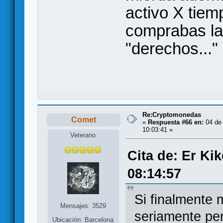
activo X tiem
comprabas la
"derechos..."
Re:Cryptomonedas
Comet
«
Respuesta #66 en:
04 de 
10:03:41 »
Veterano
Cita de: Er Ki
08:14:57
Si finalmente
Mensajes: 3529
seriamente pe
Ubicación: Barcelona