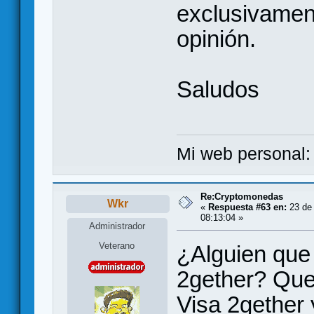
exclusivament
opinión.
Saludos
Mi web personal
Re:Cryptomonedas
Wkr
«
Respuesta #63 en:
23 de 
08:13:04 »
Administrador
Veterano
¿Alguien que
2gether? Que 
Visa 2gether 