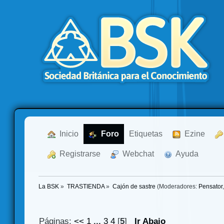
  Inicio
  Foro
Etiquetas
  Ezine
  Registrarse
  Webchat
  Ayuda
La BSK
»
TRASTIENDA
»
Cajón de sastre
(Moderadores:
Pensator
Páginas:
<<
1
...
3
4
[
5
]
Ir Abajo