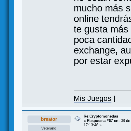
mucho más se
online tendrá
te gusta más 
poca cantidad
exchange, a
por estar ex
Mis Juegos
|
Re:Cryptomonedas
breator
«
Respuesta #67 en:
08 de 
17:13:46 »
Veterano