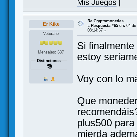
Mis Juegos
|
Re:Cryptomonedas
Er Kike
«
Respuesta #65 en:
04 de 
08:14:57 »
Veterano
Si finalment
Mensajes: 637
estoy seriam
Distinciones
Voy con lo má
Que monedero
recomendáis?
plus500 para 
mierda además