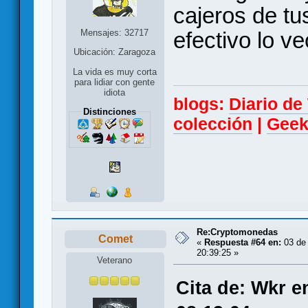
cajeros de tu
Mensajes: 32717
efectivo lo ve
Ubicación: Zaragoza
La vida es muy corta
para lidiar con gente
idiota
blogs:
Diario d
Distinciones
colección
|
Geek
Re:Cryptomonedas
Comet
«
Respuesta #64 en:
03 de 
20:39:25 »
Veterano
Cita de: Wkr e