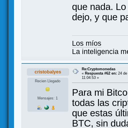
que nada. Lo
dejo, y que p
Los míos
La inteligencia m
Re:Cryptomonedas
cristobalyes
«
Respuesta #62 en:
24 de 
11:04:53 »
Recien Llegado
Para mi Bitco
Mensajes: 1
todas las cri
que estas úl
BTC, sin duda