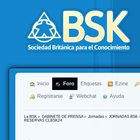
  Inicio
  Foro
Etiquetas
  Ezine
  Registrarse
  Webchat
  Ayuda
La BSK
»
GABINETE DE PRENSA
»
Jornadas
»
JORNADAS BSK
RESERVAS CLBSK24