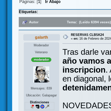
Páginas: [
1
]
Ir Abajo
Etiquetas:
Autor
Tema: (Leído 6394 veces
RESERVAS CLBSK24
galarth
«
en:
16 de Febrero de 2024
Moderador
Tras darle va
Veterano
año vamos a
inscripcion
.
en diagonal, 
detenidamen
Mensajes: 839
Ubicación: Galapagar
Distinciones
NOVEDADE