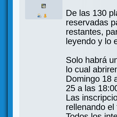
De las 130 p
reservadas pa
restantes, pa
leyendo y lo 
Solo habrá un
lo cual abrir
Domingo 18 a
25 a las 18:0
Las inscripci
rellenando el 
Todos los int