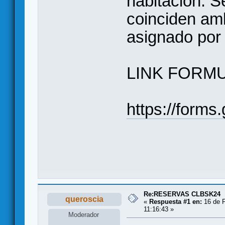
habitación. S
coinciden amb
asignado por 
LINK FORMU
https://form
Re:RESERVAS CLBSK24
queroscia
«
Respuesta #1 en:
16 de F
11:16:43 »
Moderador