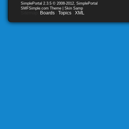
SimplePortal 2.3.5 © 2008-2012, SimplePortal
SMFSimple.com Theme | Skin Samp
Sitemap:
Boards
|
Topics
|
XML