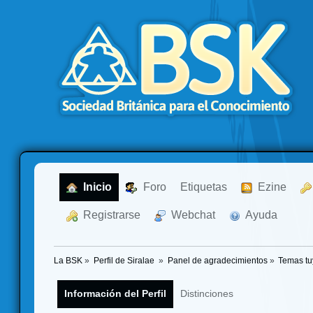
  Inicio
  Foro
Etiquetas
  Ezine
  Registrarse
  Webchat
  Ayuda
La BSK
»
Perfil de Siralae 
»
Panel de agradecimientos
»
Temas tu
Información del Perfil
Distinciones