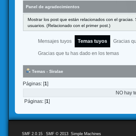
Panel de agradecimientos
Mostrar los post que están relacionados con el gracias.
usuarios. (Relacionado con el primer post.)
Mensajes tuyos
Temas tuyos
Gracias q
Gracias que tu has dado en los temas
Temas - Siralae
Páginas: [
1
]
NO hay t
Páginas: [
1
]
SMF 2.0.15
|
SMF © 2013
,
Simple Machines