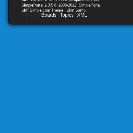
SimplePortal 2.3.5 © 2008-2012, SimplePortal
SMFSimple.com Theme | Skin Samp
Sitemap:
Boards
|
Topics
|
XML