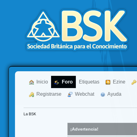
  Inicio
  Foro
Etiquetas
  Ezine
  Registrarse
  Webchat
  Ayuda
La BSK
¡Advertencia!