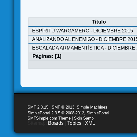
Título
ESPÍRITU WARGAMERO - DICIEMBRE 2015
ANALIZANDO AL ENEMIGO - DICIEMBRE 201
ESCALADA ARMAMENTÍSTICA - DICIEMBRE 
Páginas: [
1
]
SMF 2.0.15
|
SMF © 2013
,
Simple Machines
SimplePortal 2.3.5 © 2008-2012, SimplePortal
SMFSimple.com Theme | Skin Samp
Sitemap:
Boards
|
Topics
|
XML