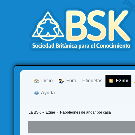
  Inicio
  Foro
Etiquetas
  Ezine
  Ayuda
La BSK
»
Ezine
»
Napoleones de andar por casa