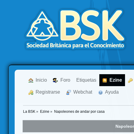
  Inicio
  Foro
Etiquetas
  Ezine
  Registrarse
  Webchat
  Ayuda
La BSK
»
Ezine
»
Napoleones de andar por casa
Napoleon