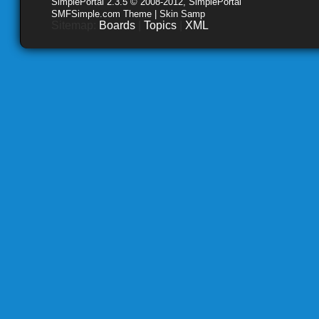
SimplePortal 2.3.5 © 2008-2012, SimplePortal
SMFSimple.com Theme | Skin Samp
Sitemap:
Boards
|
Topics
|
XML