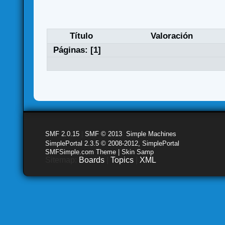
Título
Valoración
Páginas: [
1
]
SMF 2.0.15
|
SMF © 2013
,
Simple Machines
SimplePortal 2.3.5 © 2008-2012, SimplePortal
SMFSimple.com Theme | Skin Samp
Sitemap:
Boards
|
Topics
|
XML