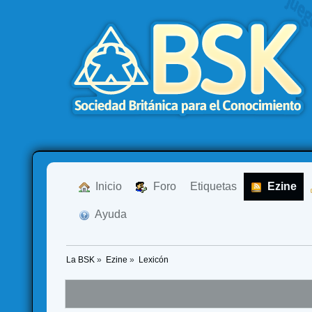
  Inicio
  Foro
Etiquetas
  Ezine
  Ayuda
La BSK
»
Ezine
»
Lexicón