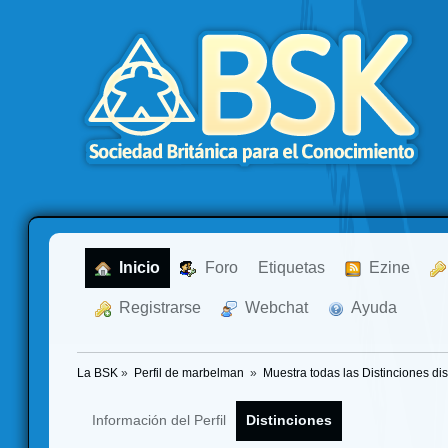
  Inicio
  Foro
Etiquetas
  Ezine
  Registrarse
  Webchat
  Ayuda
La BSK
»
Perfil de marbelman 
»
Muestra todas las Distinciones di
Información del Perfil
Distinciones