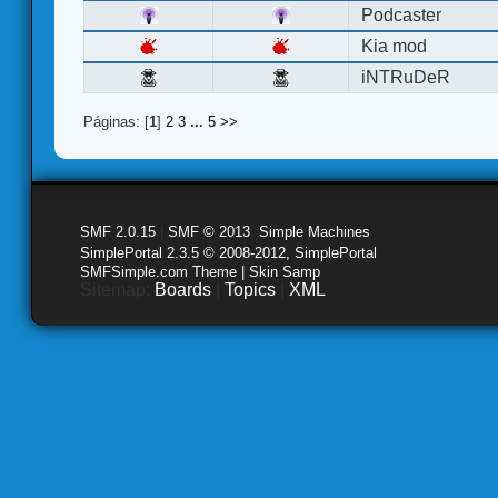
Podcaster
Kia mod
iNTRuDeR
Páginas: [
1
]
2
3
...
5
>>
SMF 2.0.15
|
SMF © 2013
,
Simple Machines
SimplePortal 2.3.5 © 2008-2012, SimplePortal
SMFSimple.com Theme | Skin Samp
Sitemap:
Boards
|
Topics
|
XML