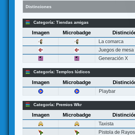
Distinciones
Categoría: Tiendas amigas
Imagen
Microbadge
Distinció
La comarca
Juegos de mesa
Generación X
Categoría: Templos lúdicos
Imagen
Microbadge
Distinció
Playbar
Categoría: Premios Wkr
Imagen
Microbadge
Distinció
Taxista
Pistola de Rayo