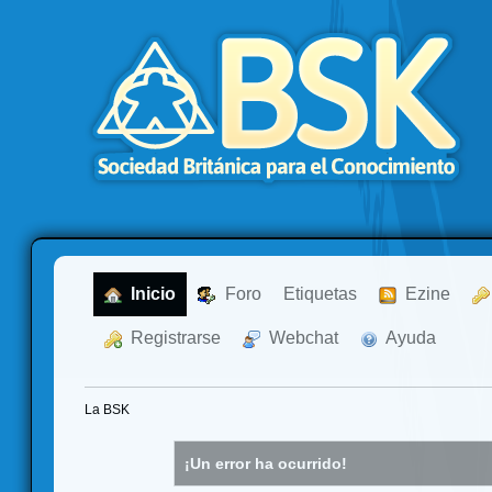
  Inicio
  Foro
Etiquetas
  Ezine
  Registrarse
  Webchat
  Ayuda
La BSK
¡Un error ha ocurrido!