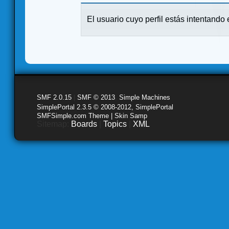
El usuario cuyo perfil estás intentando e
SMF 2.0.15
|
SMF © 2013
,
Simple Machines
SimplePortal 2.3.5 © 2008-2012, SimplePortal
SMFSimple.com Theme | Skin Samp
Sitemap:
Boards
|
Topics
|
XML