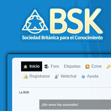
  Inicio
  Foro
Etiquetas
  Ezine
  Registrarse
  Webchat
  Ayuda
La BSK
¡Un error ha ocurrido!