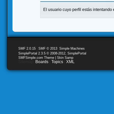
El usuario cuyo perfil estás intentando e
SMF 2.0.15
|
SMF © 2013
,
Simple Machines
SimplePortal 2.3.5 © 2008-2012, SimplePortal
SMFSimple.com Theme | Skin Samp
Sitemap:
Boards
|
Topics
|
XML