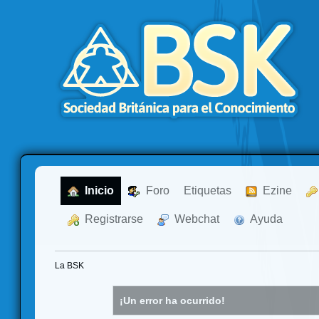
  Inicio
  Foro
Etiquetas
  Ezine
  Registrarse
  Webchat
  Ayuda
La BSK
¡Un error ha ocurrido!