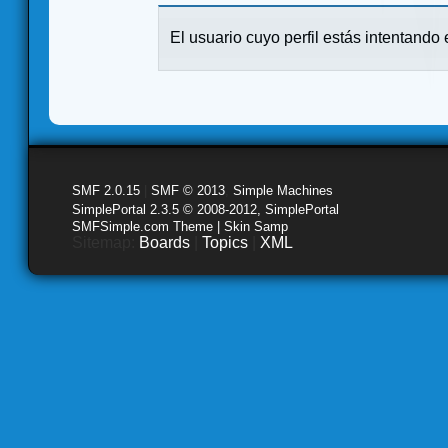
El usuario cuyo perfil estás intentando e
SMF 2.0.15
|
SMF © 2013
,
Simple Machines
SimplePortal 2.3.5 © 2008-2012, SimplePortal
SMFSimple.com Theme | Skin Samp
Sitemap:
Boards
|
Topics
|
XML