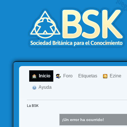
  Inicio
  Foro
Etiquetas
  Ezine
  Ayuda
La BSK
¡Un error ha ocurrido!