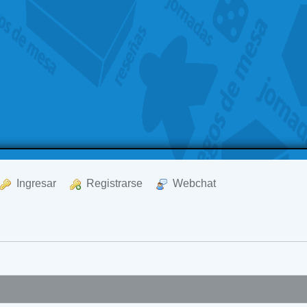
  Ingresar
  Registrarse
  Webchat