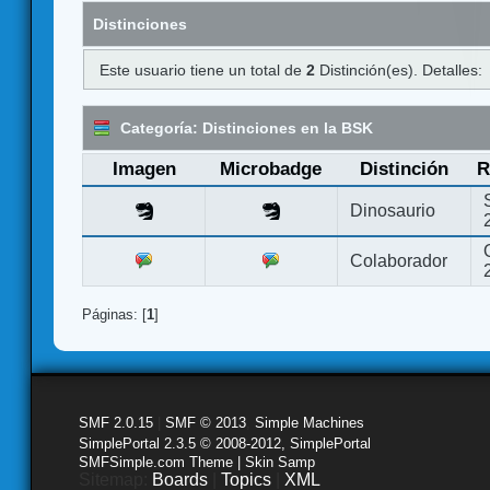
Distinciones
Este usuario tiene un total de
2
Distinción(es). Detalles:
Categoría: Distinciones en la BSK
Imagen
Microbadge
Distinción
R
Dinosaurio
Colaborador
Páginas: [
1
]
SMF 2.0.15
|
SMF © 2013
,
Simple Machines
SimplePortal 2.3.5 © 2008-2012, SimplePortal
SMFSimple.com Theme | Skin Samp
Sitemap:
Boards
|
Topics
|
XML