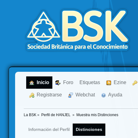
  Inicio
  Foro
Etiquetas
  Ezine
  Registrarse
  Webchat
  Ayuda
La BSK
»
Perfil de HANJEL 
»
Muestra mis Distinciones
Información del Perfil
Distinciones