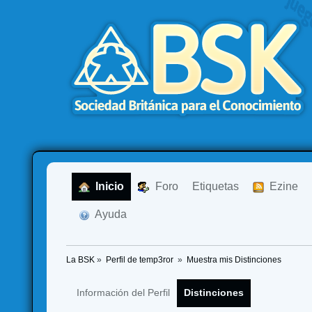
  Inicio
  Foro
Etiquetas
  Ezine
  Ayuda
La BSK
»
Perfil de temp3ror 
»
Muestra mis Distinciones
Información del Perfil
Distinciones