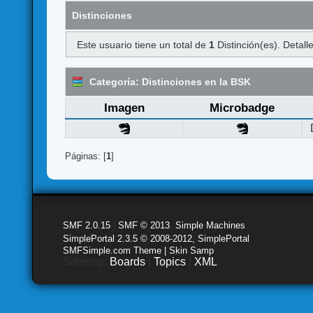
Distinciones
Este usuario tiene un total de
1
Distinción(es). Detalle
Categoría: Distinciones en la BSK
Imagen
Microbadge
Páginas: [
1
]
SMF 2.0.15
|
SMF © 2013
,
Simple Machines
SimplePortal 2.3.5 © 2008-2012, SimplePortal
SMFSimple.com Theme | Skin Samp
Sitemap:
Boards
|
Topics
|
XML