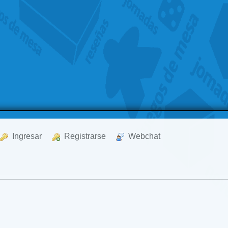
  Ingresar
  Registrarse
  Webchat