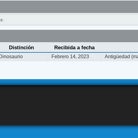
s:
Distinción
Recibida a fecha
Dinosaurio
Febrero 14, 2023
Antigüedad (má