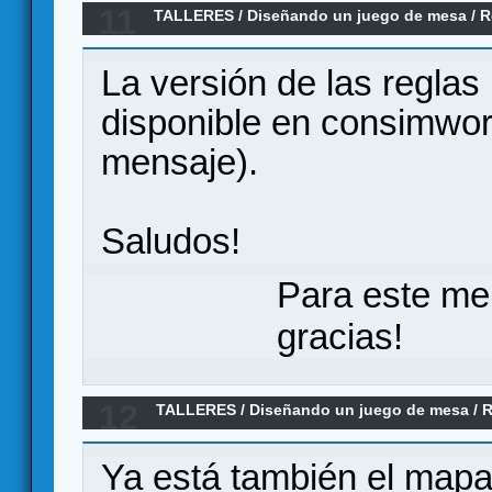
11
TALLERES
/
Diseñando un juego de mesa
/
R
contraofensivas Nacionales en el Ebro. agos
La versión de las reglas p
disponible en consimwor
mensaje).
Saludos!
Para este me
gracias!
12
TALLERES
/
Diseñando un juego de mesa
/
R
contraofensivas Nacionales en el Ebro. agos
Ya está también el mapa