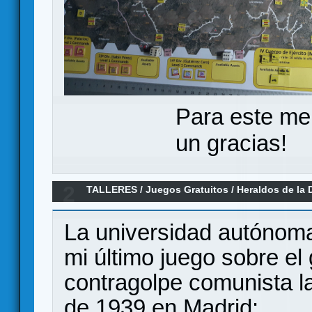
Para este me
un gracias!
2
TALLERES
/
Juegos Gratuitos
/
Heraldos de la 
contragolpe Comunista-marzo 1939
La universidad autónom
mi último juego sobre el
contragolpe comunista l
de 1939 en Madrid: