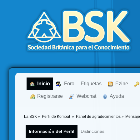
  Inicio
  Foro
Etiquetas
  Ezine
  Registrarse
  Webchat
  Ayuda
La BSK
»
Perfil de Kombat 
»
Panel de agradecimientos
»
Mensaje
Información del Perfil
Distinciones