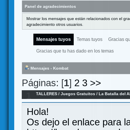
Panel de agradecimientos
Mostrar los mensajes que están relacionados con el gra
agradecimiento otros usuarios.
Mensajes tuyos
Temas tuyos
Gracias q
Gracias que tu has dado en los temas
Mensajes - Kombat
Páginas: [
1
]
2
3
>>
1
TALLERES
/
Juegos Gratuitos
/
La Batalla del A
Hola!
Os dejo el enlace para l