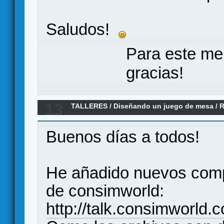
Saludos!
Para este me
gracias!
13
TALLERES
/
Diseñando un juego de mesa
/
R
contraofensivas Nacionales en el Ebro. agos
Buenos días a todos!
He añadido nuevos comp
de consimworld:
http://talk.consimworld