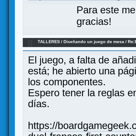
Para este me
gracias!
8
TALLERES
/
Diseñando un juego de mesa
/
Re:
contraofensivas Nacionales en el Ebro. agosto
El juego, a falta de añad
está; he abierto una pá
los componentes.
Espero tener la reglas 
días.
https://boardgamegeek