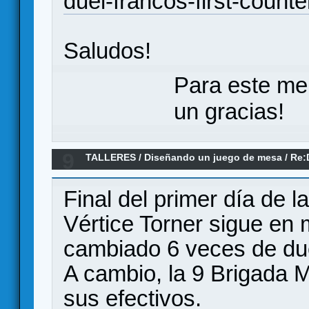
duel-francos-first-count
Saludos!
Para este me
un gracias!
9
TALLERES
/
Diseñando un juego de mesa
/
Re:
contraofensivas Nacionales en el Ebro. agosto
Final del primer día de l
Vértice Torner sigue en
cambiado 6 veces de dueñ
A cambio, la 9 Brigada 
sus efectivos.