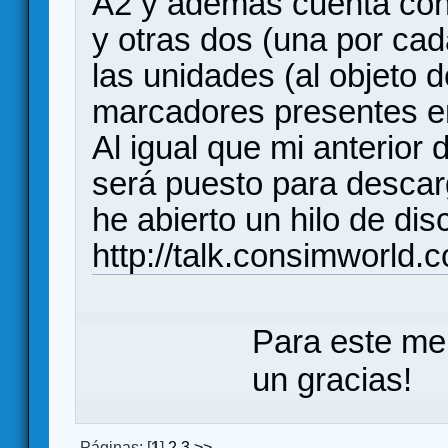
A2 y además cuenta con
y otras dos (una por ca
las unidades (al objeto 
marcadores presentes en 
Al igual que mi anterior 
será puesto para descar
he abierto un hilo de di
http://talk.consimworld
Para este me
un gracias!
Páginas: [
1
]
2
3
>>