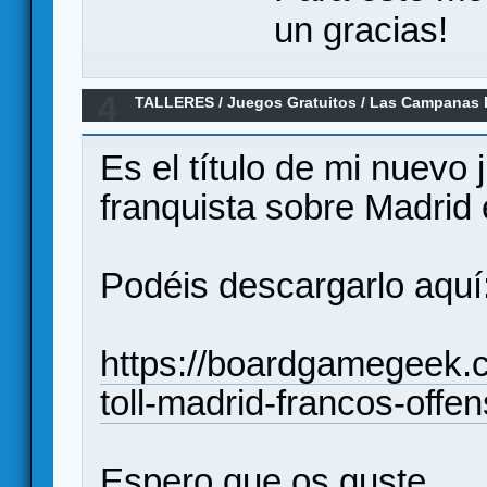
un gracias!
4
TALLERES
/
Juegos Gratuitos
/
Las Campanas 
Es el título de mi nuevo
franquista sobre Madrid
Podéis descargarlo aquí
https://boardgamegeek.
toll-madrid-francos-offe
Espero que os guste.