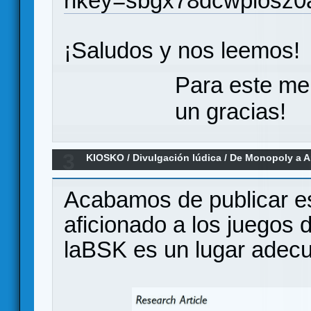
rlkey=sbgx78dcwpiosz
¡Saludos y nos leemos!
Para este me
un gracias!
3
KIOSKO
/
Divulgación lúdica
/
De Monopoly a A
104.640 juegos sobre la evolución del di
Acabamos de publicar es
aficionado a los juegos
laBSK es un lugar adecu