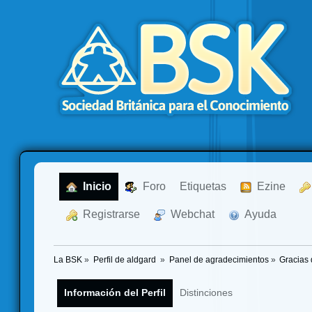
  Inicio
  Foro
Etiquetas
  Ezine
  Registrarse
  Webchat
  Ayuda
La BSK
»
Perfil de aldgard 
»
Panel de agradecimientos
»
Gracias 
Información del Perfil
Distinciones