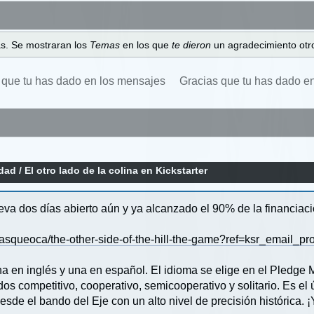
as. Se mostraran los
Temas
en los que
te dieron
un agradecimiento otro
 que tu has dado en los mensajes
Gracias que tu has dado e
idad
/
El otro lado de la colina en Kickstarter
lleva dos días abierto aún y ya alcanzado el 90% de la financiac
asqueoca/the-other-side-of-the-hill-the-game?ref=ksr_email_pro
na en inglés y una en español. El idioma se elige en el Pledge 
os competitivo, cooperativo, semicooperativo y solitario. Es el
de el bando del Eje con un alto nivel de precisión histórica. ¡