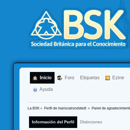
  Inicio
  Foro
Etiquetas
  Ezine
  Ayuda
La BSK
»
Perfil de mariscalrundstedt 
»
Panel de agradecimient
Información del Perfil
Distinciones