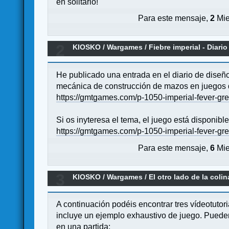
en solitario!
Para este mensaje,
2
Mie
2
KIOSKO
/
Wargames
/
Fiebre imperial - Diari
He publicado una entrada en el diario de diseño
mecánica de construcción de mazos en juegos de
https://gmtgames.com/p-1050-imperial-fever-gre
Si os inyteresa el tema, el juego está disponib
https://gmtgames.com/p-1050-imperial-fever-gre
Para este mensaje,
6
Mie
3
KIOSKO
/
Wargames
/
El otro lado de la colin
A continuación podéis encontrar tres vídeotutori
incluye un ejemplo exhaustivo de juego. Puede
en una partida: