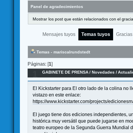
Panel de agradecimientos
Mostrar los post que están relacionados con el graci
Mensajes tuyos
Temas tuyos
Gracias
Temas - mariscalrundstedt
Páginas: [
1
]
1
GABINETE DE PRENSA
/
Novedades / Actual
El Kickstarter para El otro lado de la colina no 
vistazo en este enlace:
https://www.kickstarter.com/projects/edicionesm
El juego tiene dos ediciones independientes, u
histórica muy versátil que puede jugarse en mod
teatro europeo de la Segunda Guerra Mundial des