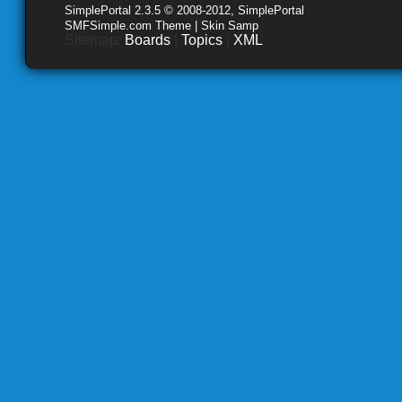
SimplePortal 2.3.5 © 2008-2012, SimplePortal
SMFSimple.com Theme | Skin Samp
Sitemap:
Boards
|
Topics
|
XML