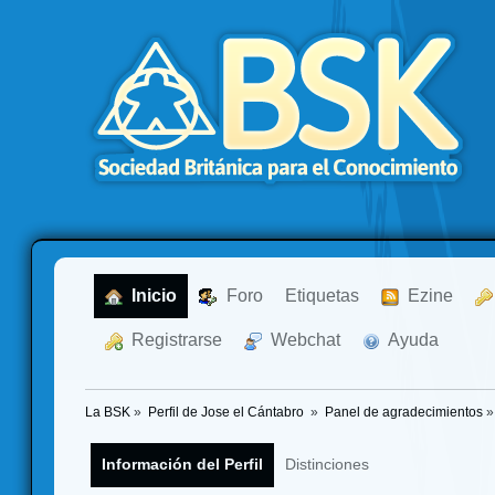
  Inicio
  Foro
Etiquetas
  Ezine
  Registrarse
  Webchat
  Ayuda
La BSK
»
Perfil de Jose el Cántabro 
»
Panel de agradecimientos
»
Información del Perfil
Distinciones