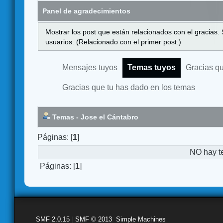
Panel de agradecimientos
Mostrar los post que están relacionados con el gracias.
usuarios. (Relacionado con el primer post.)
Mensajes tuyos
Temas tuyos
Gracias q
Gracias que tu has dado en los temas
Temas - Jose el Cántabro
Páginas: [
1
]
NO hay t
Páginas: [
1
]
SMF 2.0.15
|
SMF © 2013
,
Simple Machines