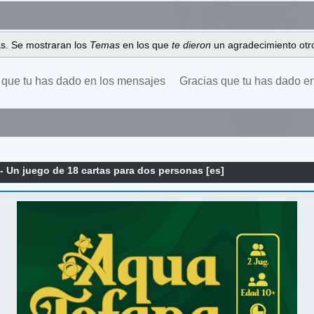
as. Se mostraran los
Temas
en los que
te dieron
un agradecimiento otro
 que tu has dado en los mensajes
Gracias que tu has dado e
- Un juego de 18 cartas para dos personas [es]