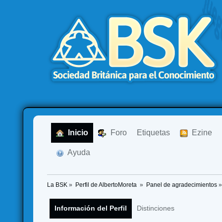
  Inicio
  Foro
Etiquetas
  Ezine
  Ayuda
La BSK
»
Perfil de AlbertoMoreta 
»
Panel de agradecimientos
»
Información del Perfil
Distinciones