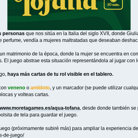
s personas
que nos sitúa en la Italia del siglo XVII, donde Gi
de perfume, vendía a mujeres maltratadas que deseaban deshac
un matrimonio de la época, donde la mujer se encuentra en cont
 El juego abstrae esta situación representándola al jugar con 
ego,
haya más cartas de tu rol visible en el tablero.
 con
veneno
o
antídoto
, y un marcador (se puede utilizar cualq
ocas y volteas cartas.
www.moretagames.es/aqua-tofana
, desde donde también se 
lsita de tela para guardar el juego.
uego (próximamente subiré más) para ampliar la experiencia de
s-de-juego/