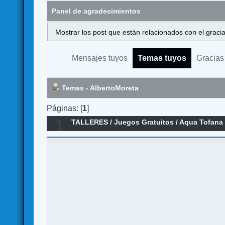
Panel de agradecimientos
Mostrar los post que están relacionados con el graci
Mensajes tuyos
Temas tuyos
Gracias
Temas - AlbertoMoreta
Páginas: [
1
]
1
TALLERES
/
Juegos Gratuitos
/
Aqua Tofana 