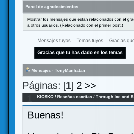
Panel de agradecimientos
Mostrar los mensajes que están relacionados con el gra
a otros usuarios. (Relacionado con el primer post.)
Mensajes tuyos
Temas tuyos
Gracias que
Gracias que tu has dado en los temas
Mensajes - TonyManhatan
Páginas: [
1
]
2
>>
1
KIOSKO
/
Reseñas escritas
/
Through Ice and S
Buenas!