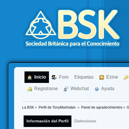
  Inicio
  Foro
Etiquetas
  Ezine
  Registrarse
  Webchat
  Ayuda
La BSK
»
Perfil de TonyManhatan 
»
Panel de agradecimientos
»
G
Información del Perfil
Distinciones