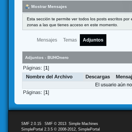
Mostrar Mensajes
Esta sección te permite ver todos los posts escritos por
zonas a las que tienes acceso en este momento.
Mensajes
Temas
Adjuntos
Adjuntos - BUHOnero
Páginas: [
1
]
Nombre del Archivo
Descargas
Mensa
El usuario aún no
Páginas: [
1
]
SMF 2.0.15
|
SMF © 2013
,
Simple Machines
SimplePortal 2.3.5 © 2008-2012, SimplePortal