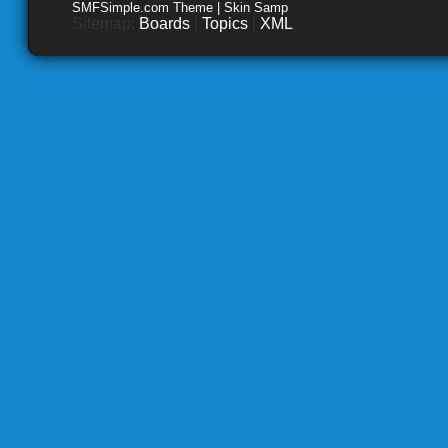
SMFSimple.com Theme | Skin Samp
Sitemap:
Boards
|
Topics
|
XML