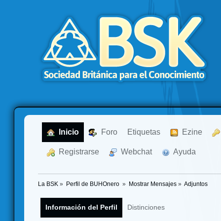
  Inicio
  Foro
Etiquetas
  Ezine
  Registrarse
  Webchat
  Ayuda
La BSK
»
Perfil de BUHOnero 
»
Mostrar Mensajes
»
Adjuntos
Información del Perfil
Distinciones