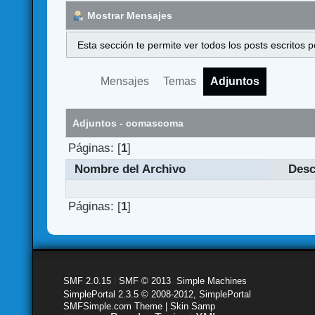
Mostrar Mensajes
Esta sección te permite ver todos los posts escritos
Mensajes
Temas
Adjuntos
Adjuntos - comascoma
Páginas: [
1
]
Nombre del Archivo
Desc
Páginas: [
1
]
SMF 2.0.15
|
SMF © 2013
,
Simple Machines
SimplePortal 2.3.5 © 2008-2012, SimplePortal
SMFSimple.com Theme | Skin Samp