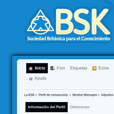
  Inicio
  Foro
Etiquetas
  Ezine
  Ayuda
La BSK
»
Perfil de comascoma 
»
Mostrar Mensajes
»
Adjuntos
Información del Perfil
Distinciones