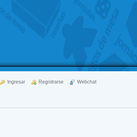
  Ingresar
  Registrarse
  Webchat