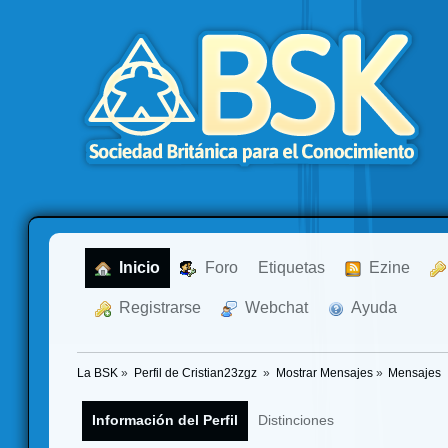
  Inicio
  Foro
Etiquetas
  Ezine
  Registrarse
  Webchat
  Ayuda
La BSK
»
Perfil de Cristian23zgz 
»
Mostrar Mensajes
»
Mensajes
Información del Perfil
Distinciones