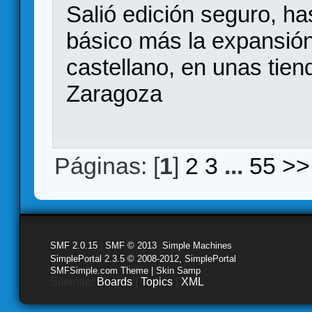
Salió edición seguro, ha
básico más la expansión
castellano, en unas tien
Zaragoza
Páginas: [
1
]
2
3
...
55
>>
SMF 2.0.15
|
SMF © 2013
,
Simple Machines
SimplePortal 2.3.5 © 2008-2012, SimplePortal
SMFSimple.com Theme | Skin Samp
Sitemap:
Boards
|
Topics
|
XML