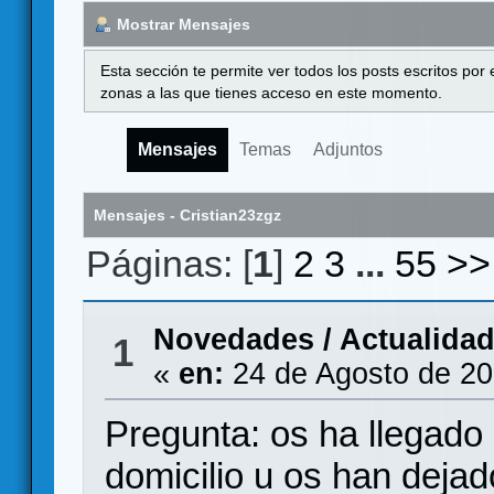
Mostrar Mensajes
Esta sección te permite ver todos los posts escritos por
zonas a las que tienes acceso en este momento.
Mensajes
Temas
Adjuntos
Mensajes - Cristian23zgz
Páginas: [
1
]
2
3
...
55
>>
Novedades / Actualida
1
«
en:
24 de Agosto de 20
Pregunta: os ha llegado
domicilio u os han dejado