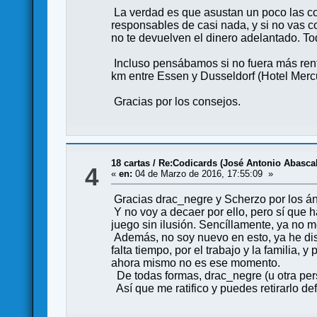
La verdad es que asustan un poco las con
responsables de casi nada, y si no vas co
no te devuelven el dinero adelantado. To
Incluso pensábamos si no fuera más renta
km entre Essen y Dusseldorf (Hotel Mercu
Gracias por los consejos.
18 cartas
/
Re:Codicards (José Antonio Abascal
4
«
en:
04 de Marzo de 2016, 17:55:09 »
Gracias drac_negre y Scherzo por los án
Y no voy a decaer por ello, pero sí que 
juego sin ilusión. Sencíllamente, ya no
Además, no soy nuevo en esto, ya he dis
falta tiempo, por el trabajo y la familia,
ahora mismo no es ese momento.
De todas formas, drac_negre (u otra pers
Así que me ratifico y puedes retirarlo def