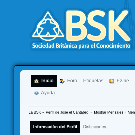
  Inicio
  Foro
Etiquetas
  Ezine
  Ayuda
La BSK
»
Perfil de Jose el Cántabro 
»
Mostrar Mensajes
»
Men
Información del Perfil
Distinciones