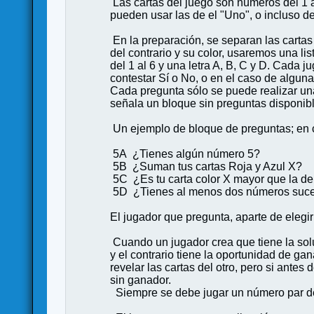
Las cartas del juego son números del 1 al
pueden usar las de el "Uno", o incluso d
En la preparación, se separan las cartas 
del contrario y su color, usaremos una l
del 1 al 6 y una letra A, B, C y D. Cada 
contestar Sí o No, o en el caso de algu
Cada pregunta sólo se puede realizar una 
señala un bloque sin preguntas disponibl
Un ejemplo de bloque de preguntas; en c
5A ¿Tienes algún número 5?
5B ¿Suman tus cartas Roja y Azul X
5C ¿Es tu carta color X mayor que la d
5D ¿Tienes al menos dos números suc
El jugador que pregunta, aparte de elegir
Cuando un jugador crea que tiene la soluci
y el contrario tiene la oportunidad de ga
revelar las cartas del otro, pero si ant
sin ganador.
Siempre se debe jugar un número par de 