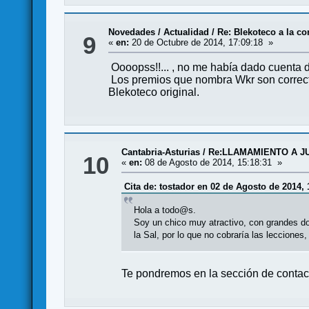
Novedades / Actualidad
/
Re: Blekoteco a la c
9
«
en:
20 de Octubre de 2014, 17:09:18 »
Oooopss!!... , no me había dado cuenta 
Los premios que nombra Wkr son correcto
Blekoteco original.
Cantabria-Asturias
/
Re:LLAMAMIENTO A JU
10
«
en:
08 de Agosto de 2014, 15:18:31 »
Cita de: tostador en 02 de Agosto de 2014, 
Hola a todo@s.
Soy un chico muy atractivo, con grandes dot
la Sal, por lo que no cobraría las lecciones, 
Te pondremos en la sección de contac