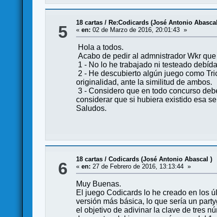
18 cartas
/
Re:Codicards (José Antonio Abascal
5
«
en:
02 de Marzo de 2016, 20:01:43 »
Hola a todos.
Acabo de pedir al admnistrador Wkr que r
1 - No lo he trabajado ni testeado debíd
2 - He descubierto algún juego como Tri
originalidad, ante la similitud de ambos.
3 - Considero que en todo concurso debe
considerar que si hubiera existido esa s
Saludos.
18 cartas
/
Codicards (José Antonio Abascal )
6
«
en:
27 de Febrero de 2016, 13:13:44 »
Muy Buenas.
El juego Codicards lo he creado en los úl
versión más básica, lo que sería un party
el objetivo de adivinar la clave de tres n