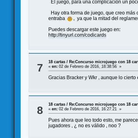
El juego, para una complicación un poco 
Hay otra forma de juego, que creo más or
entraba
, ya que la mitad del reglamen
Puedes descargar este juego en:
http://tinyurl.com/codicards
18 cartas
/
Re:Concurso microjuego con 18 car
7
«
en:
02 de Febrero de 2016, 18:38:56 »
Gracias Bracker y Wkr , aunque lo ciert
18 cartas
/
Re:Concurso microjuego con 18 car
8
«
en:
02 de Febrero de 2016, 16:27:21 »
Pues ahora que leo todo esto, me parece
jugadores , ¿ no es válido , noo ?