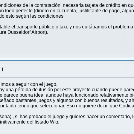
diciones de la contratación, necesaria tarjeta de crédito en q
n todo perfecto (dinero en la cuenta, justificante de pago, algun
do esto según las condiciones.
ble el transporte público o taxi, y nos quitábamos el problem
re Dusseldorf Airport).
 )
imos a seguir con el juego.
hay una pérdida de ilusión por este proyecto cuando puede pare
 me parece buena idea, aunque haya funcionado relativamente b
eñado bastantes juegos y algunos con buenos resultados, y ah
 y por tanto tengo que seleccionar. Eso no quiere decir, que Codi
ona) , si has probado el juego y quieres hacer un comentario,
initivamente del listado Wkr.