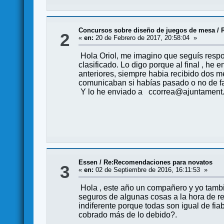
Concursos sobre diseño de juegos de mesa
/
2
«
en:
20 de Febrero de 2017, 20:58:04 »
Hola Oriol, me imagino que seguís respo
clasificado. Lo digo porque al final , h
anteriores, siempre habia recibido dos 
comunicaban si habías pasado o no de f
Y lo he enviado a ccorrea@ajuntament.g
Essen
/
Re:Recomendaciones para novatos
3
«
en:
02 de Septiembre de 2016, 16:11:53 »
Hola , este año un compañero y yo tambi
seguros de algunas cosas a la hora de r
indiferente porque todas son igual de fi
cobrado más de lo debido?.