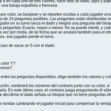
 6 en cada uno de tres colores, hace falta un dado, lápiz y pape
e una baraja española o francesa.
por color, se barajean y se reparten ocultas a cada jugador una
ista de 24 preguntas posibles. Las preguntas están distribuidas
jugador en su turno lanza el dado y elegirá una pregunta del blo
nas preguntas; Exacto, mayor o menor. No se puede mentir, y ca
vez por ronda, de tal forma que se anulará también para el otro
es, ese jugador pierde el turno.
aso de sacar un 5 con el dado:
?
e color Y?
esivos?
 entre las preguntas disponibles, elige también los valores y col
ón, nombrará los números del contrario junto con su color, si aci
narla. En este último caso, el contrario juega preguntando él s
es de decidirse el dado señala un bloque que no tiene preguntas
rondas cambiando el jugador inicial para compensar la ventaj