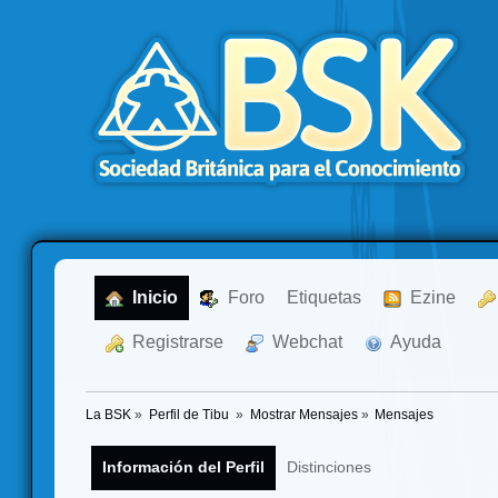
  Inicio
  Foro
Etiquetas
  Ezine
  Registrarse
  Webchat
  Ayuda
La BSK
»
Perfil de Tibu 
»
Mostrar Mensajes
»
Mensajes
Información del Perfil
Distinciones