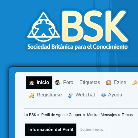
  Inicio
  Foro
Etiquetas
  Ezine
  Registrarse
  Webchat
  Ayuda
La BSK
»
Perfil de Agente Cooper 
»
Mostrar Mensajes
»
Temas
Información del Perfil
Distinciones