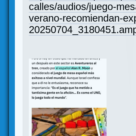
calles/audios/juego-me
verano-recomiendan-expe
20250704_3180451.amp