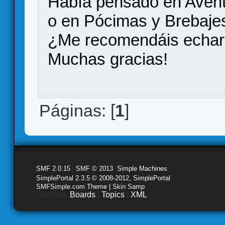
Había pensado en Aventu
o en Pócimas y Brebajes
¿Me recomendáis echarl
Muchas gracias!
Páginas: [
1
]
SMF 2.0.15
|
SMF © 2013
,
Simple Machines
SimplePortal 2.3.5 © 2008-2012, SimplePortal
SMFSimple.com Theme | Skin Samp
Sitemap:
Boards
|
Topics
|
XML