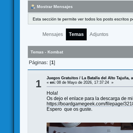
Mostrar Mensajes
Esta sección te permite ver todos los posts escritos
Mensajes
Temas
Adjuntos
Temas - Kombat
Páginas: [
1
]
Juegos Gratuitos
/
La Batalla del Alto Tajuña, a
1
«
en:
08 de Mayo de 2026, 17:37:24 »
Hola!
Os dejo el enlace para la descarga de mi
https://boardgamegeek.com/filepage/32
Espero que os guste.