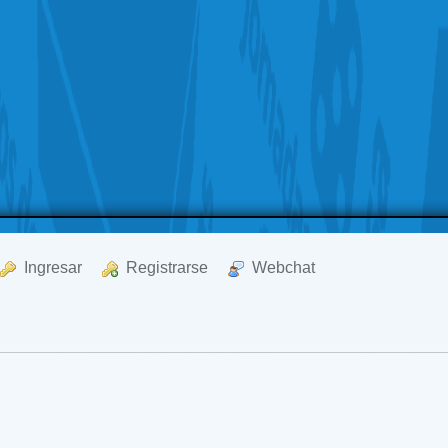
  Ingresar
  Registrarse
  Webchat