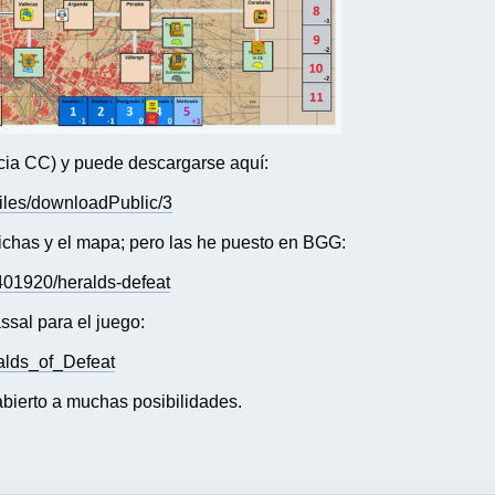
ncia CC) y puede descargarse aquí:
yFiles/downloadPublic/3
fichas y el mapa; pero las he puesto en BGG:
01920/heralds-defeat
ssal para el juego:
ralds_of_Defeat
abierto a muchas posibilidades.