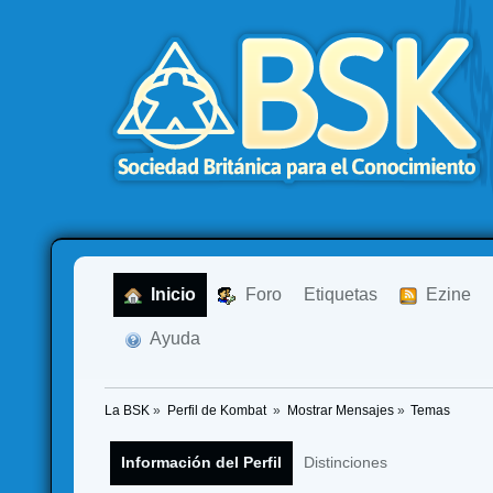
  Inicio
  Foro
Etiquetas
  Ezine
  Ayuda
La BSK
»
Perfil de Kombat 
»
Mostrar Mensajes
»
Temas
Información del Perfil
Distinciones