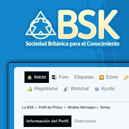
  Inicio
  Foro
Etiquetas
  Ezine
  Registrarse
  Webchat
  Ayuda
La BSK
»
Perfil de Prisca 
»
Mostrar Mensajes
»
Temas
Información del Perfil
Distinciones