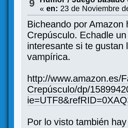
9
«
en:
23 de Noviembre de
Bicheando por Amazon h
Crepúsculo. Echadle un 
interesante si te gustan 
vampírica.
http://www.amazon.es/F
Crepúsculo/dp/1589942
ie=UTF8&refRID=0X
Por lo visto también hay