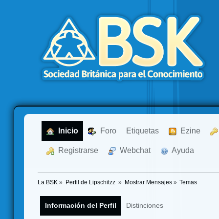
  Inicio
  Foro
Etiquetas
  Ezine
  Registrarse
  Webchat
  Ayuda
La BSK
»
Perfil de Lipschitzz 
»
Mostrar Mensajes
»
Temas
Información del Perfil
Distinciones