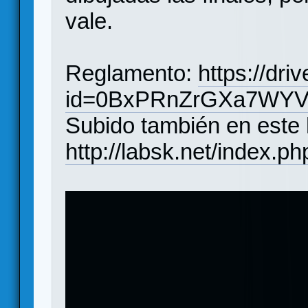
vale.
Reglamento:
https://dr
id=0BxPRnZrGXa7WY
Subido también en este h
http://labsk.net/index.