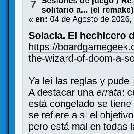
Sesiones de juego
/
Re:
7
solitario a... (el remake)
«
en:
04 de Agosto de 2026,
Solacia. El hechicero d
https://boardgamegeek.
the-wizard-of-doom-a-sol
Ya leí las reglas y pude 
A destacar una
errata
: 
está congelado se tiene 
se refiere a si el objeti
pero está mal en todas l