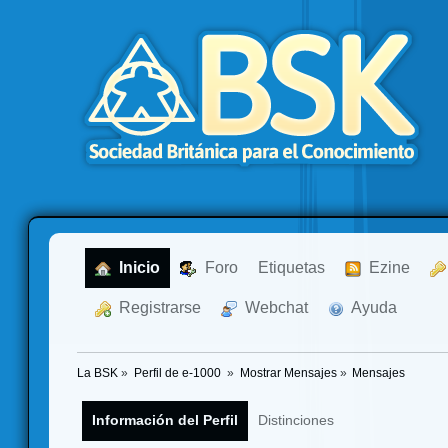
  Inicio
  Foro
Etiquetas
  Ezine
  Registrarse
  Webchat
  Ayuda
La BSK
»
Perfil de e-1000 
»
Mostrar Mensajes
»
Mensajes
Información del Perfil
Distinciones