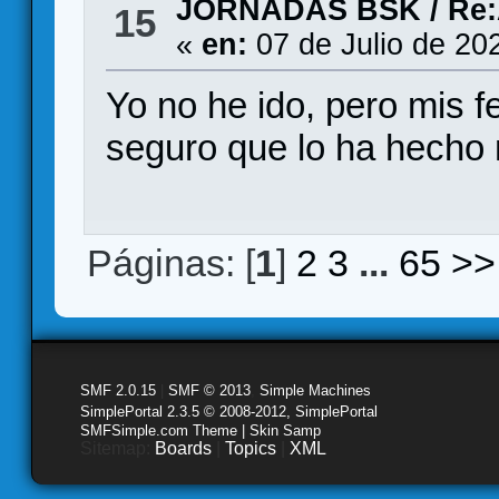
JORNADAS BSK
/
Re:
15
«
en:
07 de Julio de 20
Yo no he ido, pero mis fe
seguro que lo ha hecho 
Páginas: [
1
]
2
3
...
65
>>
SMF 2.0.15
|
SMF © 2013
,
Simple Machines
SimplePortal 2.3.5 © 2008-2012, SimplePortal
SMFSimple.com Theme | Skin Samp
Sitemap:
Boards
|
Topics
|
XML