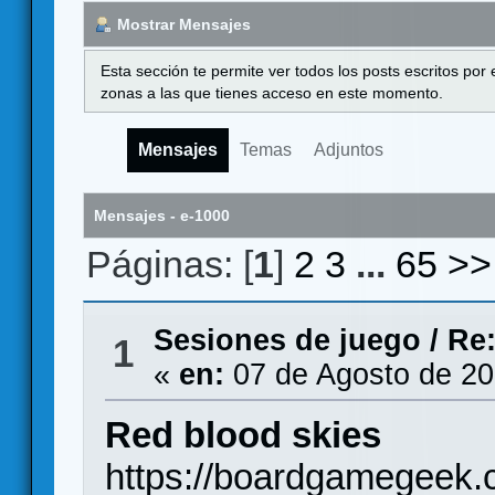
Mostrar Mensajes
Esta sección te permite ver todos los posts escritos por
zonas a las que tienes acceso en este momento.
Mensajes
Temas
Adjuntos
Mensajes - e-1000
Páginas: [
1
]
2
3
...
65
>>
Sesiones de juego
/
Re:
1
«
en:
07 de Agosto de 20
Red blood skies
https://boardgamegeek