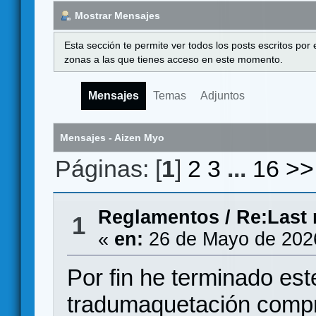
Mostrar Mensajes
Esta sección te permite ver todos los posts escritos por
zonas a las que tienes acceso en este momento.
Mensajes
Temas
Adjuntos
Mensajes - Aizen Myo
Páginas: [
1
]
2
3
...
16
>>
Reglamentos
/
Re:Last 
1
«
en:
26 de Mayo de 202
Por fin he terminado est
tradumaquetación compr