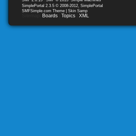
SimplePortal 2.3.5 © 2008-2012, SimplePortal
SMFSimple.com Theme | Skin Samp
Sitemap:
Boards
|
Topics
|
XML