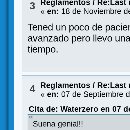
Reglamentos
/
Re:Last 
3
«
en:
18 de Noviembre de
Tened un poco de pacien
avanzado pero llevo un
tiempo.
Reglamentos
/
Re:Last 
4
«
en:
07 de Septiembre d
Cita de: Waterzero en 07 d
Suena genial!!