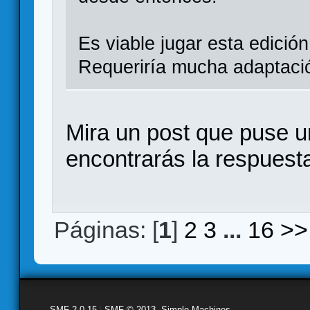
Es viable jugar esta edición
Requeriría mucha adaptaci
Mira un post que puse u
encontrarás la respuest
Páginas: [
1
]
2
3
...
16
>>
SMF 2.0.15
|
SMF © 2013
,
Simple Machines