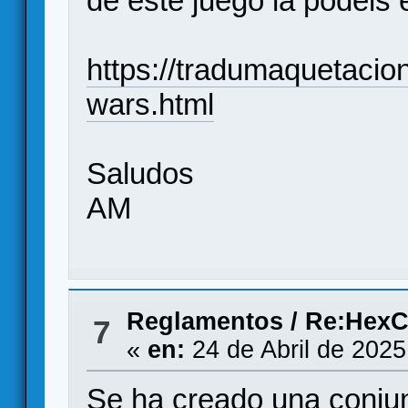
de este juego la podéis 
https://tradumaquetaci
wars.html
Saludos
AM
Reglamentos
/
Re:HexC
7
«
en:
24 de Abril de 2025
Se ha creado una conju