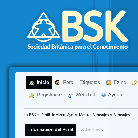
  Inicio
  Foro
Etiquetas
  Ezine
  Registrarse
  Webchat
  Ayuda
La BSK
»
Perfil de Aizen Myo 
»
Mostrar Mensajes
»
Mensajes
Información del Perfil
Distinciones