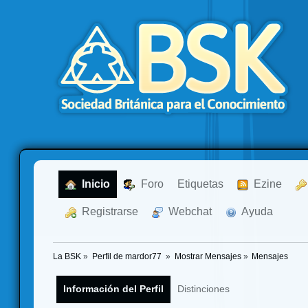
  Inicio
  Foro
Etiquetas
  Ezine
  Registrarse
  Webchat
  Ayuda
La BSK
»
Perfil de mardor77 
»
Mostrar Mensajes
»
Mensajes
Información del Perfil
Distinciones