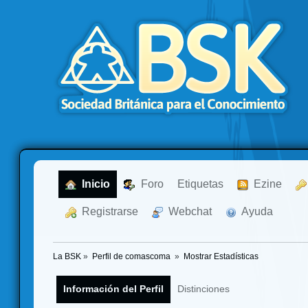
  Inicio
  Foro
Etiquetas
  Ezine
  Registrarse
  Webchat
  Ayuda
La BSK
»
Perfil de comascoma 
»
Mostrar Estadísticas
Información del Perfil
Distinciones