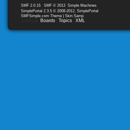
SMF 2.0.15
|
SMF © 2013
,
Simple Machines
SimplePortal 2.3.5 © 2008-2012, SimplePortal
SMFSimple.com Theme | Skin Samp
Sitemap:
Boards
|
Topics
|
XML