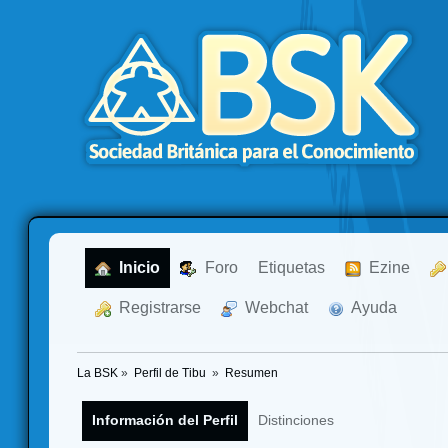
  Inicio
  Foro
Etiquetas
  Ezine
  Registrarse
  Webchat
  Ayuda
La BSK
»
Perfil de Tibu 
»
Resumen
Información del Perfil
Distinciones