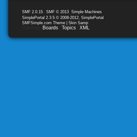
SMF 2.0.15
|
SMF © 2013
,
Simple Machines
SimplePortal 2.3.5 © 2008-2012, SimplePortal
SMFSimple.com Theme | Skin Samp
Sitemap:
Boards
|
Topics
|
XML