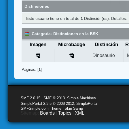
Distinciones
Este usuario tiene un total de
1
Distinción(es). Detalles:
Categoría: Distinciones en la BSK
Imagen
Microbadge
Distinción
R
Dinosaurio
Páginas: [
1
]
SMF 2.0.15
|
SMF © 2013
,
Simple Machines
SimplePortal 2.3.5 © 2008-2012, SimplePortal
SMFSimple.com Theme | Skin Samp
Sitemap:
Boards
|
Topics
|
XML