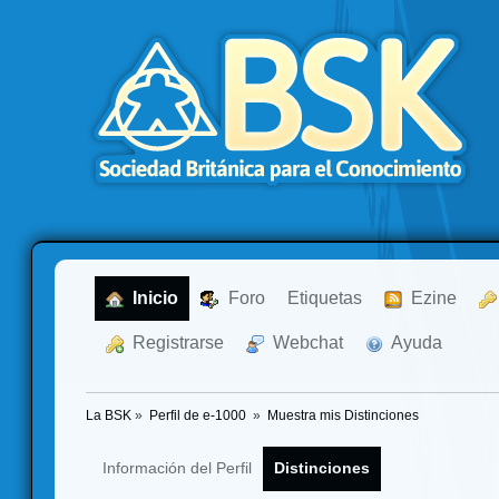
  Inicio
  Foro
Etiquetas
  Ezine
  Registrarse
  Webchat
  Ayuda
La BSK
»
Perfil de e-1000 
»
Muestra mis Distinciones
Información del Perfil
Distinciones