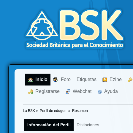
  Inicio
  Foro
Etiquetas
  Ezine
  Registrarse
  Webchat
  Ayuda
La BSK
»
Perfil de edugon 
»
Resumen
Información del Perfil
Distinciones